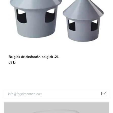
Belgisk dricksfontän belgisk -2L
F
69 kr
4