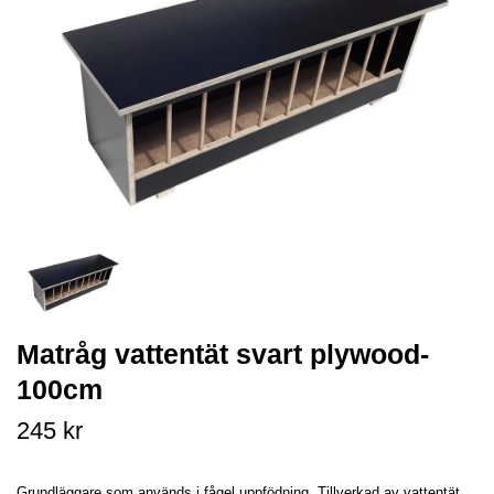
Matråg vattentät svart plywood-
100cm
245 kr
Grundläggare som används i fågel uppfödning. Tillverkad av vattentät