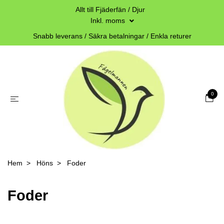
Allt till Fjäderfän / Djur
Inkl. moms
Snabb leverans / Säkra betalningar / Enkla returer
0
Hem
Höns
Foder
Foder