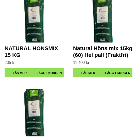
NATURAL HÖNSMIX
Natural Höns mix 15kg
15 KG
(60) Hel pall (Fraktfri)
205 kr
11 400 kr
LÄS MER
LÄS MER