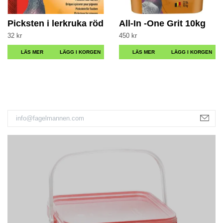
Picksten i lerkruka röd
All-In -One Grit 10kg
32 kr
450 kr
LÄS MER
LÄS MER