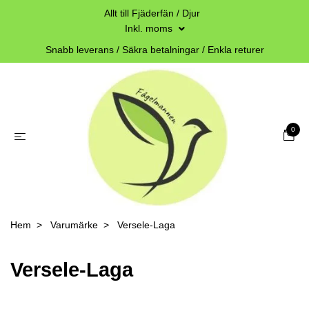
Allt till Fjäderfän / Djur
Inkl. moms
Snabb leverans / Säkra betalningar / Enkla returer
0
Hem
Varumärke
Versele-Laga
Versele-Laga