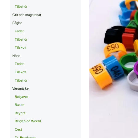
Tillbehör
Grit och magstenar
Fåglar
Foder
Tillbehör
Tillskott
Höns
Foder
Tillskott
Tillbehör
Varumärke
Belgavet
Backs
Beyers
Belgica de Weerd
Cest
Dr. Brockamp