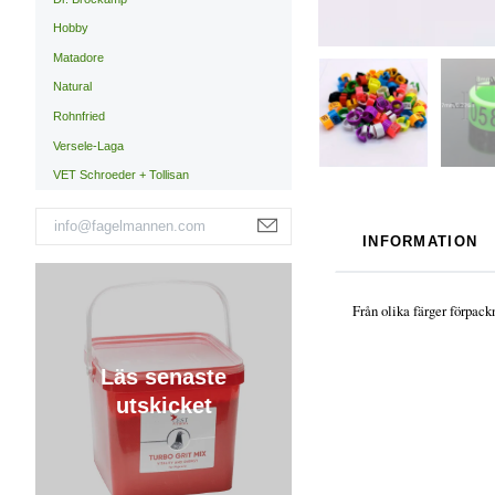
Hobby
Matadore
Natural
Rohnfried
Versele-Laga
VET Schroeder + Tollisan
INFORMATION
Från olika färger förpack
Läs senaste
utskicket