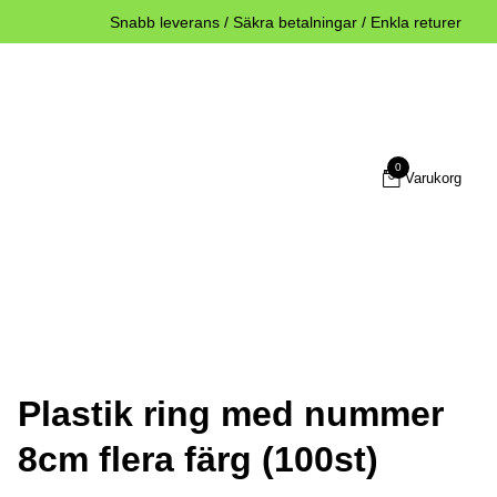
Snabb leverans / Säkra betalningar / Enkla returer
0
Varukorg
Plastik ring med nummer
8cm flera färg (100st)