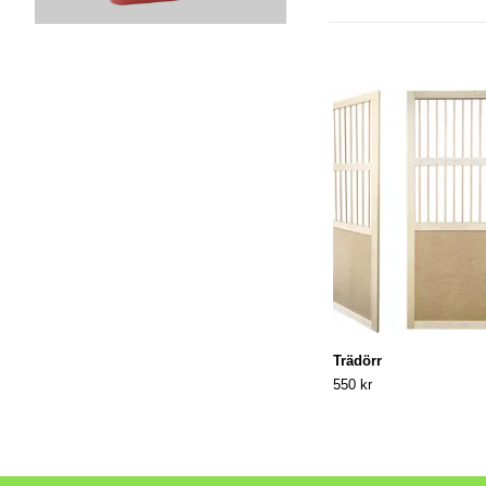
Trädörr
550 kr