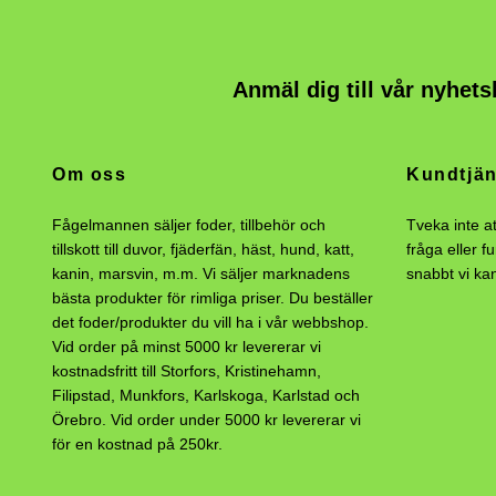
Anmäl dig till vår nyhets
Om oss
Kundtjän
Fågelmannen säljer foder, tillbehör och
Tveka inte a
tillskott till duvor, fjäderfän, häst, hund, katt,
fråga eller f
kanin, marsvin, m.m. Vi säljer marknadens
snabbt vi ka
bästa produkter för rimliga priser. Du beställer
det foder/produkter du vill ha i vår webbshop.
Vid order på minst 5000 kr levererar vi
kostnadsfritt till Storfors, Kristinehamn,
Filipstad, Munkfors, Karlskoga, Karlstad och
Örebro. Vid order under 5000 kr levererar vi
för en kostnad på 250kr.