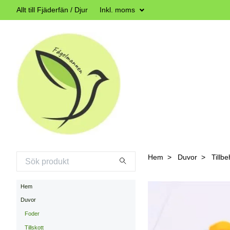
Allt till Fjäderfän / Djur
Inkl. moms
Hem
Duvor
Tillbe
Hem
Duvor
Foder
Tillskott