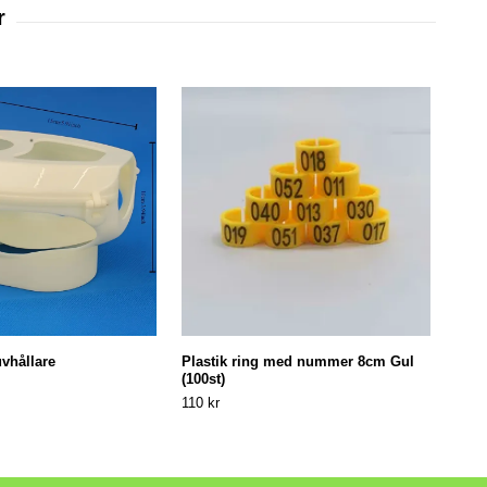
vhållare
Plastik ring med nummer 8cm Gul
Back
(100st)
159 
110 kr