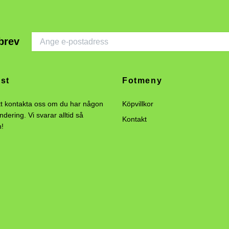
brev
st
Fotmeny
tt kontakta oss om du har någon
Köpvillkor
undering. Vi svarar alltid så
Kontakt
n!