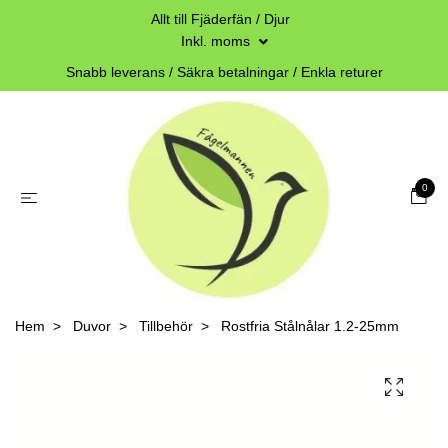
Allt till Fjäderfän / Djur
Inkl. moms
Snabb leverans / Säkra betalningar / Enkla returer
0
Hem
Duvor
Tillbehör
Rostfria Stålnålar 1.2-25mm