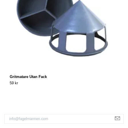
Gritmatare Utan Fack
T
59 kr
1