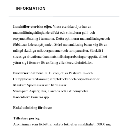
INFORMATION
Innehåller eteriska oljor.
Vissa eteriska oljor har en
matsmältningsfrämjande effekt och stimulerar gall- och
enzymutsöndring i tarmarna. Detta optimerar matsmältningen och
förbättrar foderutnyttjandet. Störd matsmältning banar väg för en
mängd skadliga mikroorganismer och tarmparasiter. Särskilt i
stressiga situationer kan matsmältningsrubbningar uppstå, vilket
yttrar sig i form av lös avföring eller koccidieinfektion.
Bakterier:
Salmonella, E. coli, olika Pasteurella- och
Campylobacterstammar, streptokocker och corynebakterier.
Maskar:
Spolmaskar och hårmaskar.
Svampar:
Aspergillus, Candida och aktinomyceter.
Koccidier:
Eimeria
spp.
Enkelutfodring för duvor
Tillsatser per kg:
Aromämnen som förbättrar fodrets lukt eller smaklighet: 50000 mg