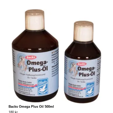
Backs Omega Plus Oil 500ml
B
180 kr
1