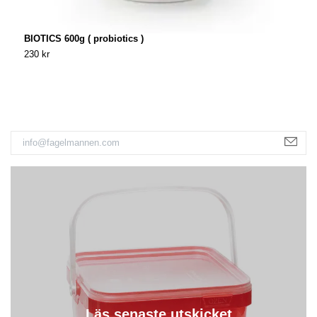
BIOTICS 600g ( probiotics )
V
230 kr
1
Läs senaste utskicket