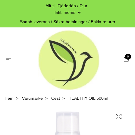
Allt till Fjäderfän / Djur
Inkl. moms
Snabb leverans / Säkra betalningar / Enkla returer
0
Hem
Varumärke
Cest
HEALTHY OIL 500ml