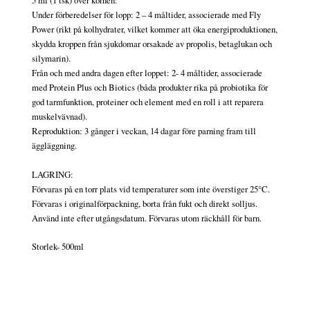
Under förberedelser för lopp: 2 – 4 måltider, associerade med Fly
Power (rikt på kolhydrater, vilket kommer att öka energiproduktionen,
skydda kroppen från sjukdomar orsakade av propolis, betaglukan och
silymarin).
Från och med andra dagen efter loppet: 2- 4 måltider, associerade
med Protein Plus och Biotics (båda produkter rika på probiotika för
god tarmfunktion, proteiner och element med en roll i att reparera
muskelvävnad).
Reproduktion: 3 gånger i veckan, 14 dagar före parning fram till
äggläggning.
LAGRING:
Förvaras på en torr plats vid temperaturer som inte överstiger 25°C.
Förvaras i originalförpackning, borta från fukt och direkt solljus.
Använd inte efter utgångsdatum. Förvaras utom räckhåll för barn.
Storlek- 500ml