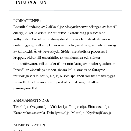
INFORMATION
INDIKATIONER:
En unik blandning av 9 olika oljor påskyndar omvandlingen av fett till
energi, vilket säkerställer ett dubbelt kaloriintag jämfört med
kolhydrater. Förbättrar andningsfunktionen och blodcirkulationen
under flygning, vilket optimerar vävnadssyresättning och eliminering
av koldioxid. Är ett leverskydd. Stöder metaboliska processer i
kroppen, bidrar till underhållet av tarmkanalen och stärker
immunförsvaret, vilket leder till en minskning av antalet sjukdomar.
Innehåller väsentliga ämnen, såsom kolin, omättade fettsyror,
fettlösliga vitaminer A, D3, E, K som spelar en roll för att förebygga
muskeltrötthet. stimulerar reproduktiv funktion, förbättrar
parningsresultat.
SAMMANSÄTTNING:
Tistelolja, Oreganoolja, Vitlöksolja, Timjanolja, Ehinaceeaolja,
Kronärtskocksextrakt, Eukalyptusolja, Mintolja, Kryddnejlikaolja
ADMINISTRATION:
5 ml (1 tsk) över kornen: