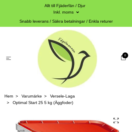
Allt till Fjäderfän / Djur
Inkl. moms
Snabb leverans / Säkra betalningar / Enkla returer
0
Hem
Varumärke
Versele-Laga
Optimal Start 25 5 kg (Äggfoder)