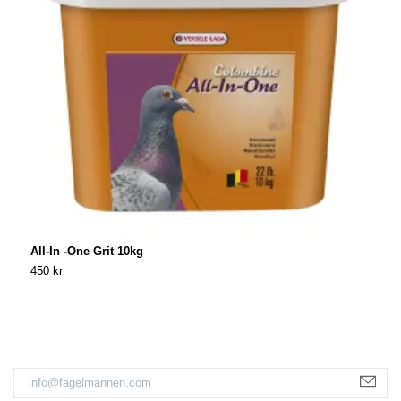
All-In -One Grit 10kg
P
450 kr
3