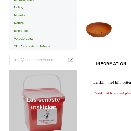
Hobby
Matadore
Natural
Rohnfried
Versele-Laga
VET Schroeder + Tollisan
INFORMATION
Lerskål - med hål i bott
Paket frakts
endast på e
Läs senaste
utskicket