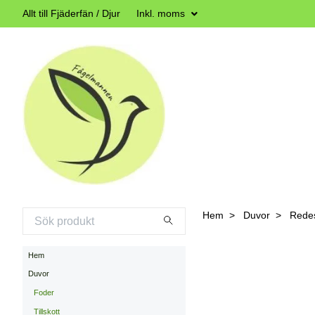
Allt till Fjäderfän / Djur
Inkl. moms
Hem
Duvor
Redes
Hem
Duvor
Foder
Tillskott