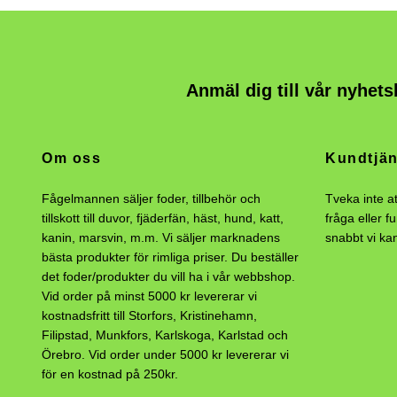
Anmäl dig till vår nyhets
Om oss
Kundtjän
Fågelmannen säljer foder, tillbehör och
Tveka inte a
tillskott till duvor, fjäderfän, häst, hund, katt,
fråga eller f
kanin, marsvin, m.m. Vi säljer marknadens
snabbt vi ka
bästa produkter för rimliga priser. Du beställer
det foder/produkter du vill ha i vår webbshop.
Vid order på minst 5000 kr levererar vi
kostnadsfritt till Storfors, Kristinehamn,
Filipstad, Munkfors, Karlskoga, Karlstad och
Örebro. Vid order under 5000 kr levererar vi
för en kostnad på 250kr.