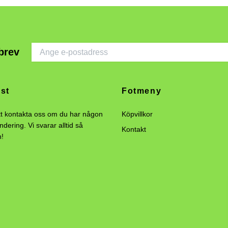
brev
st
Fotmeny
tt kontakta oss om du har någon
Köpvillkor
undering. Vi svarar alltid så
Kontakt
n!