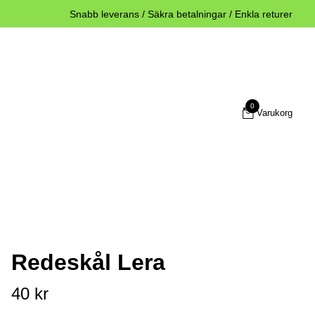
Snabb leverans / Säkra betalningar / Enkla returer
0
Varukorg
Redeskål Lera
40 kr