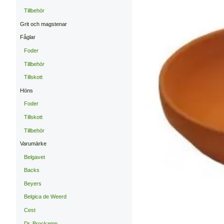
Tillbehör
Grit och magstenar
Fåglar
Foder
Tillbehör
Tillskott
Höns
Foder
Tillskott
Tillbehör
Varumärke
Belgavet
Backs
Beyers
Belgica de Weerd
Cest
Dr. Brockamp