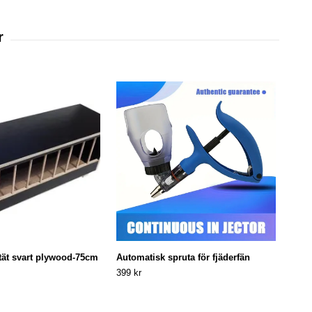
tät svart plywood-75cm
Automatisk spruta för fjäderfän
Rost
399 kr
25 kr