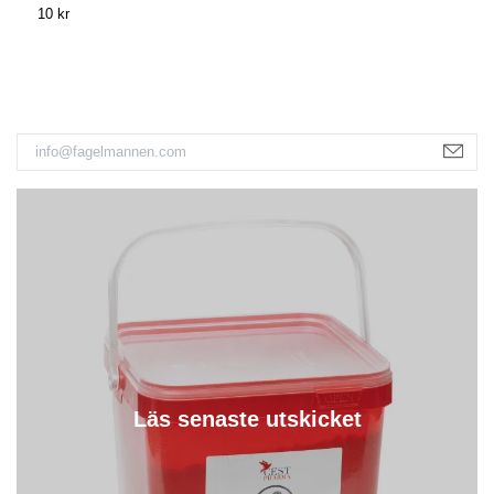
10 kr
1
Läs senaste utskicket