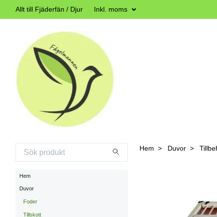
Allt till Fjäderfän / Djur
Inkl. moms
Hem
Duvor
Tillbe
Hem
Duvor
Foder
Tillskott