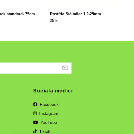
ock standard- 75cm
Rostfria Stålnålar 1.2-25mm
Vatt
25 kr
99 kr
Sociala medier
Facebook
Instagram
YouTube
Tiktok