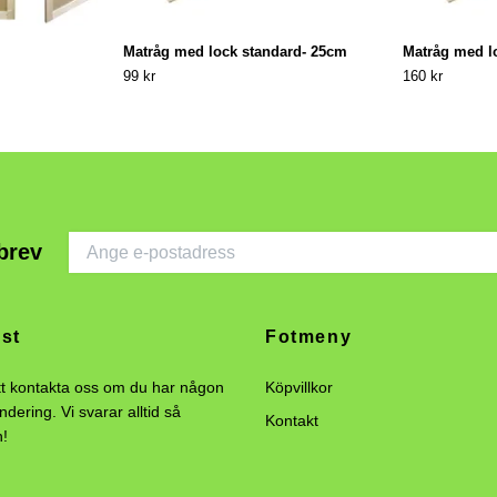
Matråg med lock standard- 25cm
Matråg med l
99 kr
160 kr
brev
st
Fotmeny
tt kontakta oss om du har någon
Köpvillkor
undering. Vi svarar alltid så
Kontakt
n!