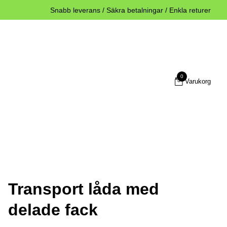
Snabb leverans / Säkra betalningar / Enkla returer
0
Varukorg
Transport låda med
delade fack