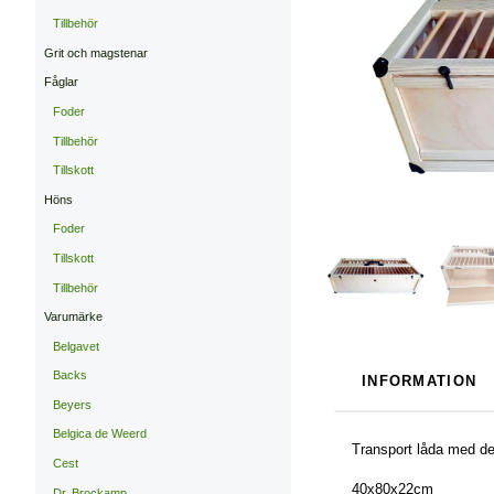
Tillbehör
Grit och magstenar
Fåglar
Foder
Tillbehör
Tillskott
Höns
Foder
Tillskott
Tillbehör
Varumärke
Belgavet
Backs
INFORMATION
Beyers
Belgica de Weerd
Transport låda med de
Cest
40x80x22cm
Dr. Brockamp