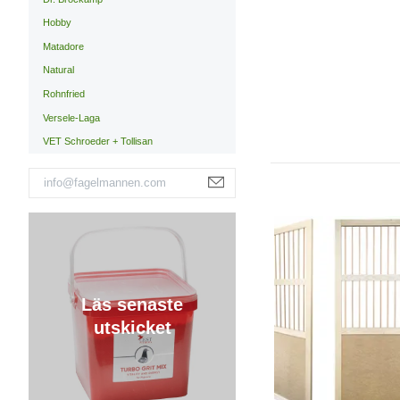
Hobby
Matadore
Natural
Rohnfried
Versele-Laga
VET Schroeder + Tollisan
Läs senaste
utskicket