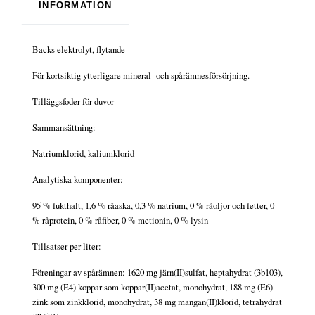
INFORMATION
Backs elektrolyt, flytande
För kortsiktig ytterligare mineral- och spårämnesförsörjning.
Tilläggsfoder för duvor
Sammansättning:
Natriumklorid, kaliumklorid
Analytiska komponenter:
95 % fukthalt, 1,6 % råaska, 0,3 % natrium, 0 % råoljor och fetter, 0
% råprotein, 0 % råfiber, 0 % metionin, 0 % lysin
Tillsatser per liter:
Föreningar av spårämnen: 1620 mg järn(II)sulfat, heptahydrat (3b103),
300 mg (E4) koppar som koppar(II)acetat, monohydrat, 188 mg (E6)
zink som zinkklorid, monohydrat, 38 mg mangan(II)klorid, tetrahydrat