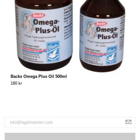
Backs Omega Plus Oil 500ml
B
180 kr
2